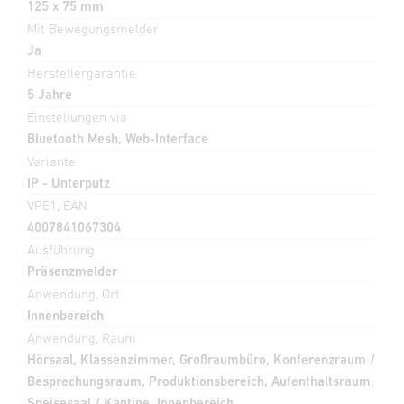
125 x 75 mm
Mit Bewegungsmelder
Ja
Herstellergarantie
5 Jahre
Einstellungen via
Bluetooth Mesh, Web-Interface
Variante
IP - Unterputz
VPE1, EAN
4007841067304
Ausführung
Präsenzmelder
Anwendung, Ort
Innenbereich
Anwendung, Raum
Hörsaal, Klassenzimmer, Großraumbüro, Konferenzraum /
Besprechungsraum, Produktionsbereich, Aufenthaltsraum,
Speisesaal / Kantine, Innenbereich