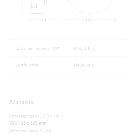
125
75
Optischer Sensor 110°
Max. 10 m
Luftfeuchte
Helligkeit
Allgemein
Abmessungen (L x B x H)
75 x 125 x 125 mm
Abmessungen (Ø x H)