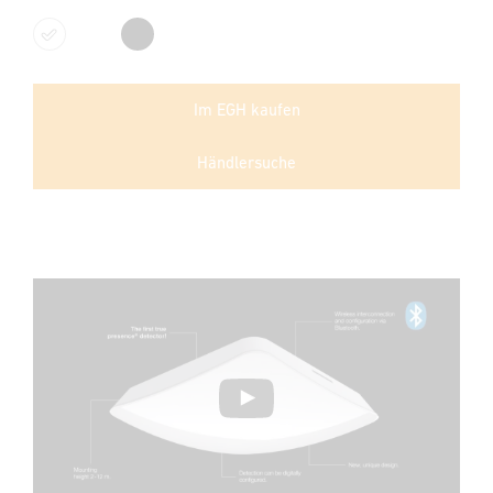
Weiß
Schwarz
Im EGH kaufen
Händlersuche