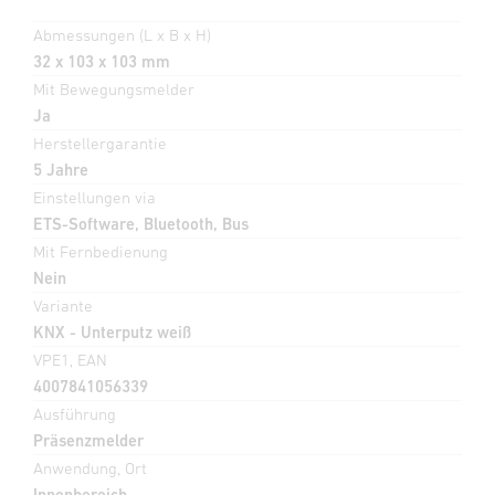
Abmessungen (L x B x H)
32 x 103 x 103 mm
Mit Bewegungsmelder
Ja
Herstellergarantie
5 Jahre
Einstellungen via
ETS-Software, Bluetooth, Bus
Mit Fernbedienung
Nein
Variante
KNX - Unterputz weiß
VPE1, EAN
4007841056339
Ausführung
Präsenzmelder
Anwendung, Ort
Innenbereich