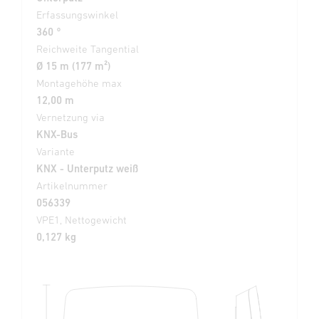
Erfassungswinkel
360 °
Reichweite Tangential
Ø 15 m (177 m²)
Montagehöhe max
12,00 m
Vernetzung via
KNX-Bus
Variante
KNX - Unterputz weiß
Artikelnummer
056339
VPE1, Nettogewicht
0,127 kg