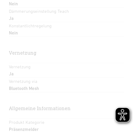
Nein
Dämmerungseinstellung Teach
Ja
Konstantlichtregelung
Nein
Vernetzung
Vernetzung
Ja
Vernetzung via
Bluetooth Mesh
Allgemeine Informationen
Produkt Kategorie
Präsenzmelder