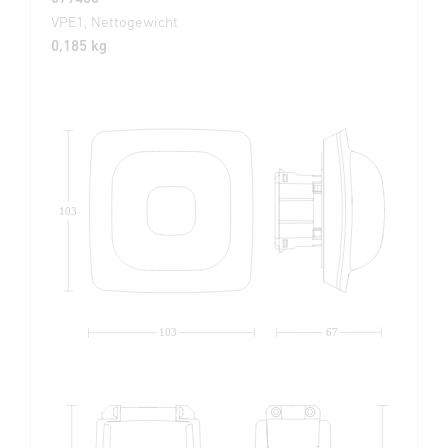
VPE1, Nettogewicht
0,185 kg
103
103
67