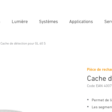
n
Lumière
Systèmes
Applications
Ser
Ent
Reche
Cache de détection pour GL 60 S
ur GL 60 S
Pièce de rech
ions sur le fabricant
Accessoires
Cache d
Code EAN 400
Permet de li
Les segment