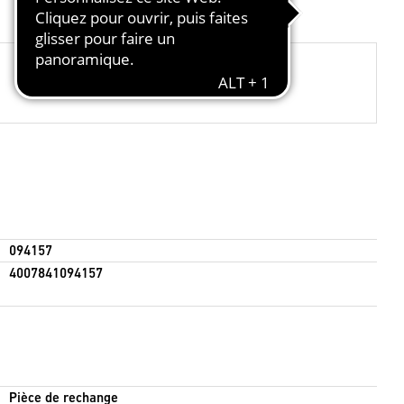
094157
4007841094157
Pièce de rechange