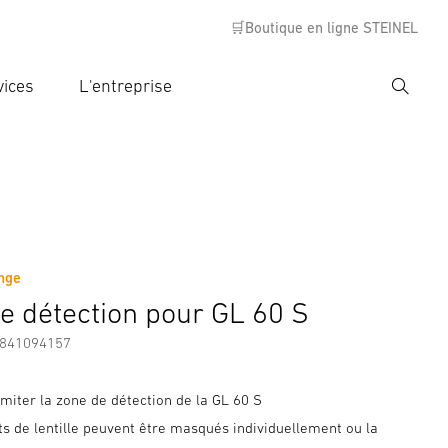
🛒Boutique en ligne STEINEL
vices
L'entreprise
Recher
rer critère de recherche
rche
ange
e détection pour GL 60 S
7841094157
miter la zone de détection de la GL 60 S
s de lentille peuvent être masqués individuellement ou la