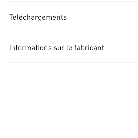
Téléchargements
Mode d’emploi
(PDF, 1837 KB)
Lancer le téléchargement
Informations sur le fabricant
Fabricant
STEINEL GmbH
Dieselstraße 80-84
33442 Herzebrock-Clarholz
Allemagne
product@steinel.de