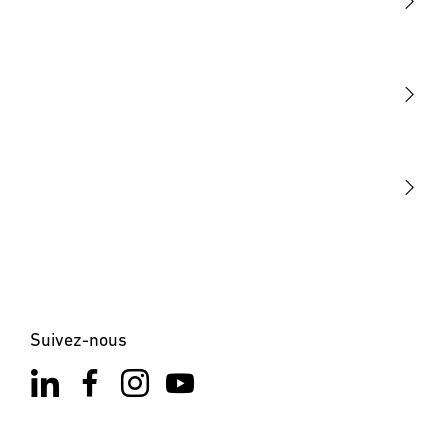
Lumière
Détection
STEINEL Tools
Notre mission
STEINEL Solutions
Contact
Suivez-nous