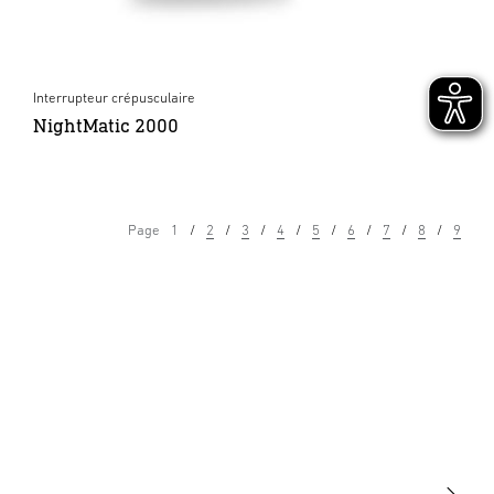
Interrupteur crépusculaire
NightMatic 2000
Page
1
2
3
4
5
6
7
8
9