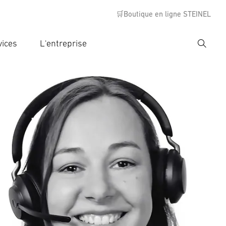
🛒Boutique en ligne STEINEL
vices
L'entreprise
Recher
rer critère de recherche
rche