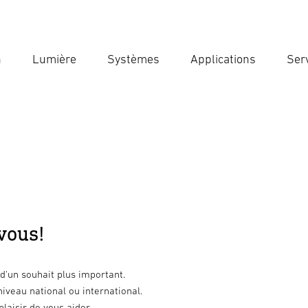
n
Lumière
Systèmes
Applications
Ser
Ent
Reche
vous!
 d'un souhait plus important.
niveau national ou international.
laisir de vous aider.