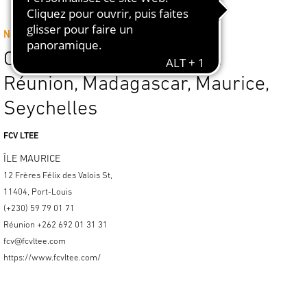
Notre partenaire commercial en
Océan Indien: Mayotte, La
Réunion, Madagascar, Maurice,
Seychelles
FCV LTEE
ÎLE MAURICE
12 Frères Félix des Valois St,
11404, Port-Louis
(+230) 59 79 01 71
Réunion +262 692 01 31 31
fcv@fcvltee.com
https://www.fcvltee.com/