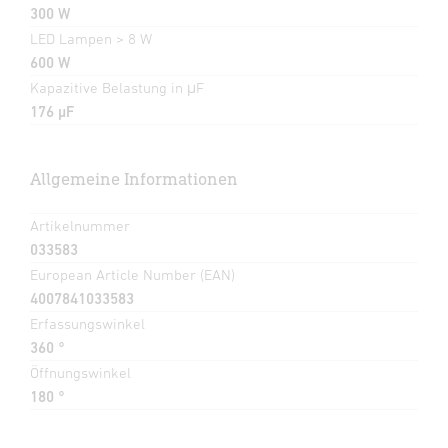
300 W
LED Lampen > 8 W
600 W
Kapazitive Belastung in μF
176 µF
Allgemeine Informationen
Artikelnummer
033583
European Article Number (EAN)
4007841033583
Erfassungswinkel
360 °
Öffnungswinkel
180 °