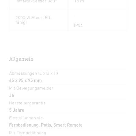
Infrarot-Sensor 360°
18 m
2000 W Max. (LED-
fähig)
IP54
Allgemein
Abmessungen (L x B x H)
65 x 95 x 95 mm
Mit Bewegungsmelder
Ja
Herstellergarantie
5 Jahre
Einstellungen via
Fernbedienung, Potis, Smart Remote
Mit Fernbedienung