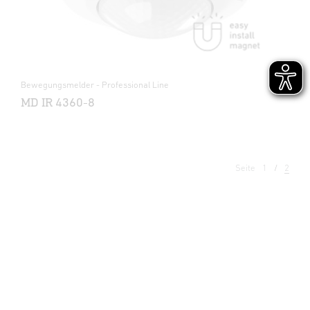
Bewegungsmelder - Professional Line
MD IR 4360-8
Seite
1
2