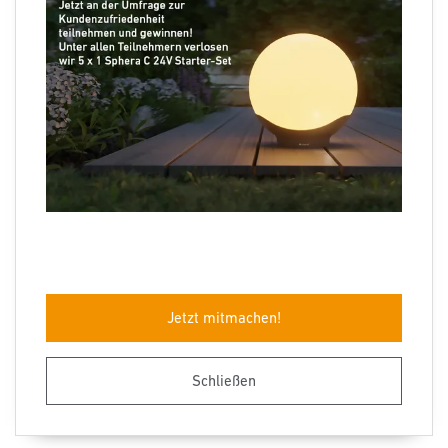
Folgen Sie uns
Sprachauswahl
Jetzt mitmachen!
Impressum
Datenschutz
Barrierefreiheit
AGB
Herstellergarantie
Entsorgungshinweise
Schließen
© STEINEL 2026