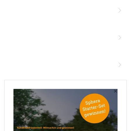
Licht
Sensoren
STEINEL Leuchten & Sensoren Online Shop
Unsere Mission
STEINEL Tools Online Shop
Kontakt
STEINEL Solutions
Newsletter anmelden
×
Ihre E-Mail Adresse