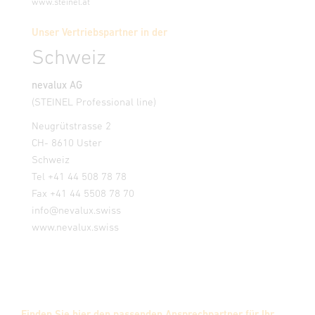
www.steinel.at
Unser Vertriebspartner in der
Schweiz
nevalux AG
(STEINEL Professional line)
Neugrütstrasse 2
CH- 8610 Uster
Schweiz
Tel +41 44 508 78 78
Fax +41 44 5508 78 70
info@nevalux.swiss
www.nevalux.swiss
Finden Sie hier den passenden Ansprechpartner für Ihr