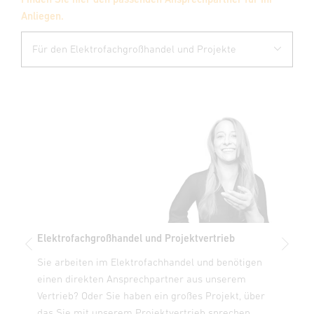
Anliegen.
Für den Elektrofachgroßhandel und Projekte
Elektrofachgroßhandel und Projektvertrieb
Baumär
d
Sie arbeiten im Elektrofachhandel und benötigen
Als Mit
einen direkten Ansprechpartner aus unserem
unseren
ie alle
Vertrieb? Oder Sie haben ein großes Projekt, über
melden 
das Sie mit unserem Projektvertrieb sprechen
Ihr Ress