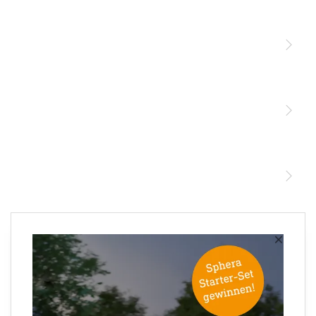
Licht
Sensoren
STEINEL Leuchten & Sensoren Online Shop
Unsere Mission
STEINEL Tools Online Shop
Kontakt
STEINEL Solutions
Newsletter anmelden
×
Ihre E-Mail Adresse