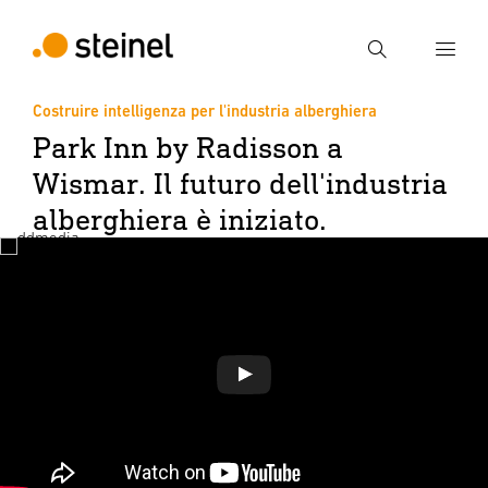
Ricerca
Costruire intelligenza per l'industria alberghiera
Park Inn by Radisson a
Inserire il termine di ricerca
Ricerca
Wismar. Il futuro dell'industria
alberghiera è iniziato.
giocare a