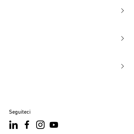
Luce
Sensori
STEINEL Tools
La nostra missione
STEINEL Solutions
Contatto
Seguiteci