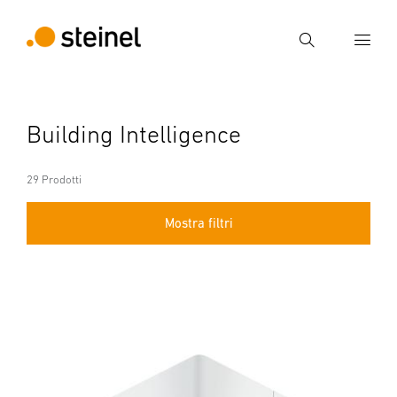
Ricerca
Inserire il termine di ricerca
Building Intelligence
Ricerca
29 Prodotti
Mostra filtri