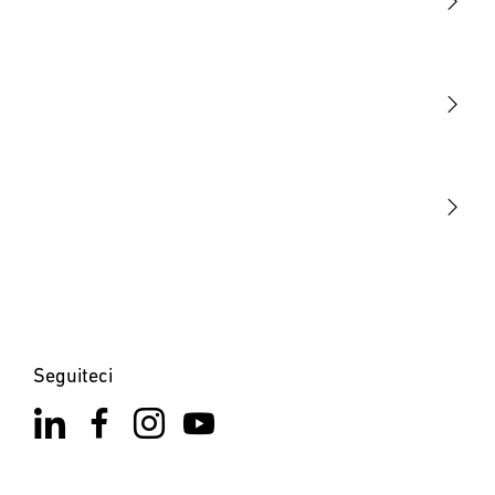
Luce
Sensori
STEINEL Tools
La nostra missione
STEINEL Solutions
Contatto
Seguiteci