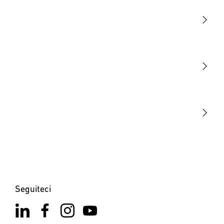
Luce
Sensori
STEINEL Tools
La nostra missione
STEINEL Solutions
Contatto
Seguiteci