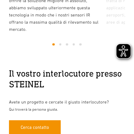
offrire la soluzione migliore in assoluto,
tratta di rile
e®
abbiamo sviluppato ulteriormente questa
applicazione p
tecnologia in modo che i nostri sensori IR
aeroporti, imm
offrano la massima qualità di rilevamento sul
aree di appli
mercato.
1
2
3
4
5
Il vostro interlocutore presso
STEINEL
Avete un progetto e cercate il giusto interlocutore?
Qui troverà la persona giusta.
Cerca contatto