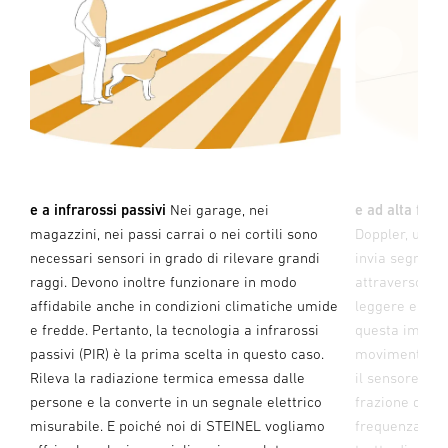
su
e a infrarossi passivi
Nei garage, nei
e ad alta fre
magazzini, nei passi carrai o nei cortili sono
Doppler, un se
necessari sensori in grado di rilevare grandi
invia segnali
raggi. Devono inoltre funzionare in modo
attraverso il v
ti
affidabile anche in condizioni climatiche umide
leggere e ven
e
e fredde. Pertanto, la tecnologia a infrarossi
questa immagi
passivi (PIR) è la prima scelta in questo caso.
movimento all'
Rileva la radiazione termica emessa dalle
il sensore lo 
%.
persone e la converte in un segnale elettrico
frazione di sec
on
misurabile. E poiché noi di STEINEL vogliamo
frequenza sono