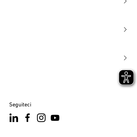
Luce
Sensori
STEINEL Tools
La nostra missione
STEINEL Solutions
Contatto
Seguiteci