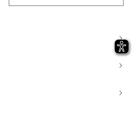
Luce
Sensori
STEINEL Tools
La nostra missione
STEINEL Solutions
Contatto