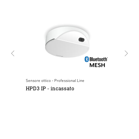
Sensore ottico - Professional Line
Sen
HPD3 IP - incassato
HP