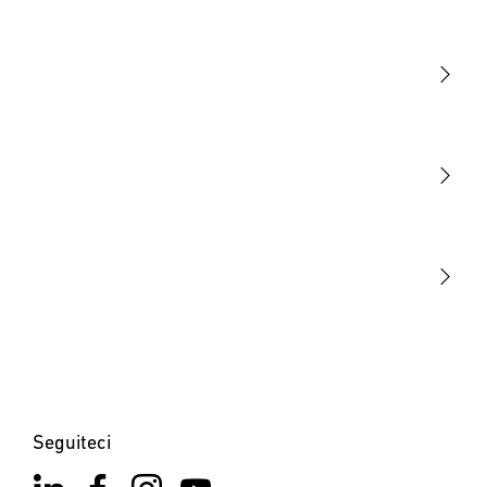
Luce
Sensori
STEINEL Tools
La nostra missione
STEINEL Solutions
Contatto
Seguiteci