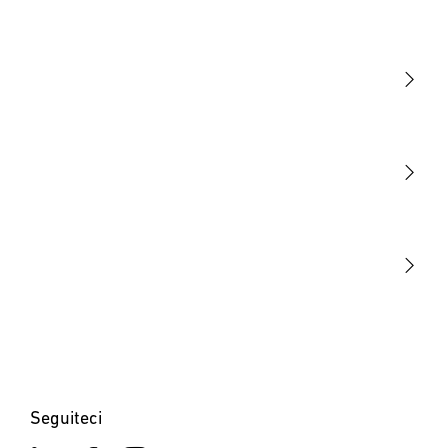
Luce
Sensori
STEINEL Tools
La nostra missione
STEINEL Solutions
Contatto
Seguiteci