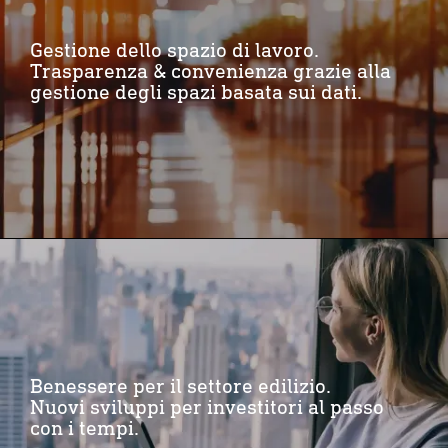
Gestione dello spazio di lavoro.
Trasparenza & convenienza grazie alla
gestione degli spazi basata sui dati.
Benessere per il settore edilizio.
Nuovi sviluppi per investitori al passo
con i tempi.