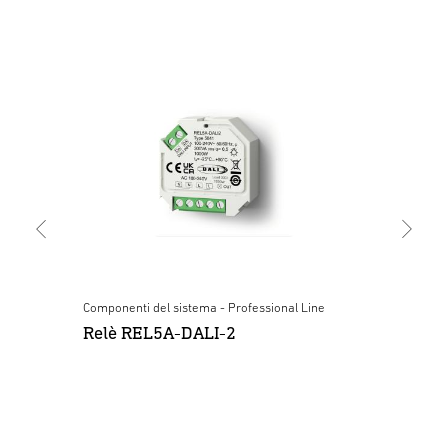
Componenti del sistema - Professional Line
Com
I-
Relè REL5A-DALI-2
Ac
2 