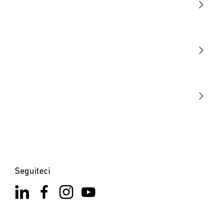
Luce
Sensori
STEINEL Tools
La nostra missione
STEINEL Solutions
Contatto
Seguiteci