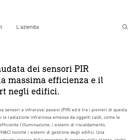
i
L'azienda
Ricerca
rire il termine di ricerca
ca
audata dei sensori PIR
 la massima efficienza e il
 negli edifici.
 sensori a infrarossi passivi (PIR) ed è tra i pionieri di questa
no la radiazione infrarossa emessa da oggetti caldi, come le
fficiente l’illuminazione, i sistemi di riscaldamento,
HVAC) nonché i sistemi di gestione degli edifici. Una
ilevamento preciso della presenza di persone nella stanza, anche