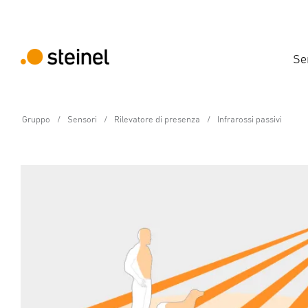
Se
Gruppo
Sensori
Rilevatore di presenza
Infrarossi passivi