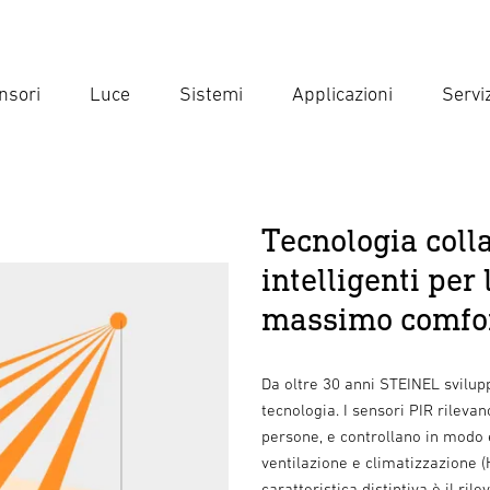
nsori
Luce
Sistemi
Applicazioni
Serviz
Inse
Ricer
Tecnologia coll
intelligenti per
massimo comfort
Da oltre 30 anni STEINEL sviluppa
tecnologia. I sensori PIR rileva
persone, e controllano in modo e
ventilazione e climatizzazione (
caratteristica distintiva è il r