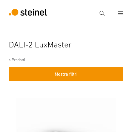
Ricerca
Inserire il termine di ricerca
DALI-2 LuxMaster
Ricerca
4 Prodotti
Mostra filtri