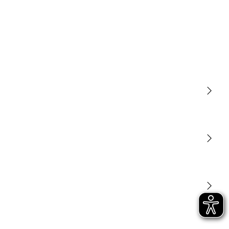
Luce
Sensori
STEINEL Tools
La nostra missione
STEINEL Solutions
Contatto