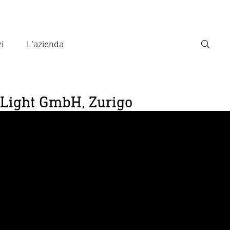
i
L'azienda
Ricerca
rire il termine di ricerca
ca
 eLight GmbH, Zurigo