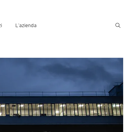
i
L'azienda
Ricerca
rire il termine di ricerca
ca