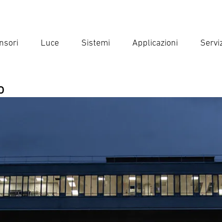
nsori
Luce
Sistemi
Applicazioni
Serviz
Inse
Ricer
o