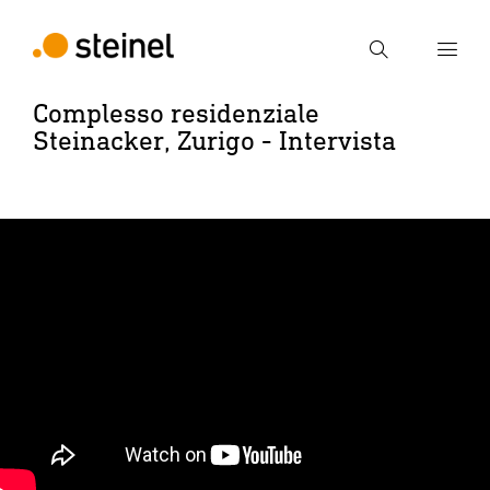
Ricerca
Complesso residenziale
Steinacker, Zurigo - Intervista
Inserire il termine di ricerca
Ricerca