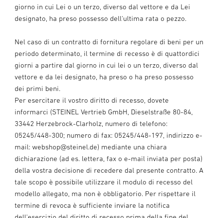
giorno in cui Lei o un terzo, diverso dal vettore e da Lei
designato, ha preso possesso dell'ultima rata o pezzo.
Nel caso di un contratto di fornitura regolare di beni per un
periodo determinato, il termine di recesso è di quattordici
giorni a partire dal giorno in cui lei o un terzo, diverso dal
vettore e da lei designato, ha preso o ha preso possesso
dei primi beni.
Per esercitare il vostro diritto di recesso, dovete
informarci (STEINEL Vertrieb GmbH, Dieselstraße 80-84,
33442 Herzebrock-Clarholz, numero di telefono:
05245/448-300; numero di fax: 05245/448-197, indirizzo e-
mail: webshop@steinel.de) mediante una chiara
dichiarazione (ad es. lettera, fax o e-mail inviata per posta)
della vostra decisione di recedere dal presente contratto. A
tale scopo è possibile utilizzare il modulo di recesso del
modello allegato, ma non è obbligatorio. Per rispettare il
termine di revoca è sufficiente inviare la notifica
dell'esercizio del diritto di recesso prima della fine del