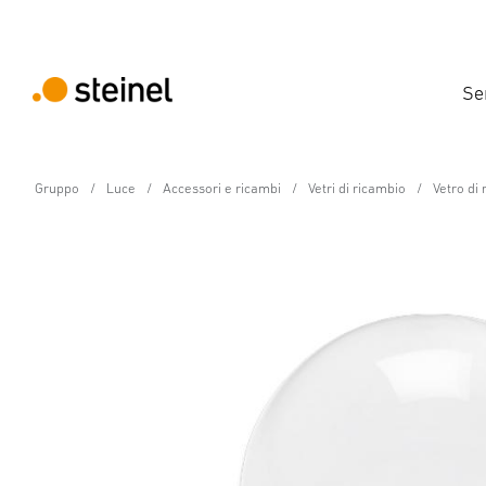
Se
Gruppo
Luce
Accessori e ricambi
Vetri di ricambio
Vetro di
Pezzi di ricambio
Vetro di ricambio per 
Caratteristiche
Dati tecnici
Scaricare
Istruzioni 