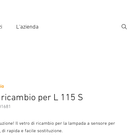
i
L'azienda
Ricerca
rire il termine di ricerca
ca
bio
essori
i ricambio per L 115 S
01681
tuzione! Il vetro di ricambio per la lampada a sensore per
 di rapida e facile sostituzione.