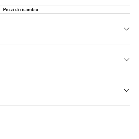
Pezzi di ricambio
i DOCX
(DOCX, 7569 Bytes)