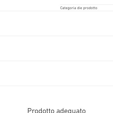
Categoria die prodotto
Testo del capitolato d'oner
Inizia il download
Prodotto adeguato