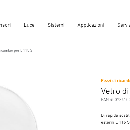
nsori
Luce
Sistemi
Applicazioni
Serviz
Inse
Ricer
 ricambio per L 115 S
L 115 S
Pezzi di ricam
di Sicurezza e Avvertenze
Informazioni sul produttore
Acc
Vetro d
EAN 40078410
Di rapida sosti
esterni L 115 S,