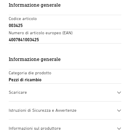
Informazione generale
Codice articolo
003425
Numero di articolo europeo (EAN)
4007841003425
Informazione generale
Categoria die prodotto
Pezzi di ricambio
Scaricare
Scheda tecnica
(PDF, 360 KB)
Istruzioni di Sicurezza e Avvertenze
Inizia il download
1. Informazioni importanti sul prodotto
Informazioni sul produttore
Si prega di leggerle attentamente e di conservarle!