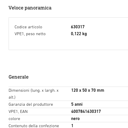
Veloce panoramica
Codice articolo
630317
VPE1, peso netto
0,122 kg
Generale
Dimensioni (lung. x largh. x
120 x 50 x 70 mm
alt.)
Garanzia del produttore
5 anni
VPE1, EAN
4007841630317
colore
nero
Contenuto della confezione
1