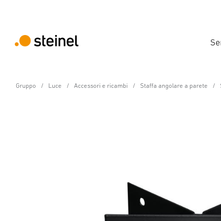
Se
Gruppo
Luce
Accessori e ricambi
Staffa angolare a parete
Accessori
Sostegno per montagg
Caratteristiche
Dati tecnici
Scaricare
Istruzioni 