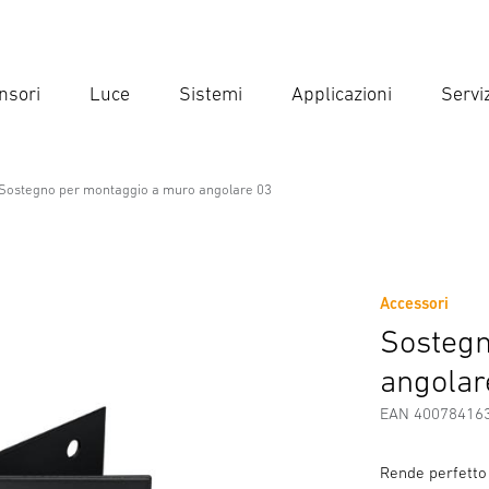
nsori
Luce
Sistemi
Applicazioni
Serviz
Inse
Ricer
Sostegno per montaggio a muro angolare 03
io a muro angolare 03
Accessori
di Sicurezza e Avvertenze
Informazioni sul produttore
Acc
Sostegn
angolar
EAN 40078416
Rende perfetto