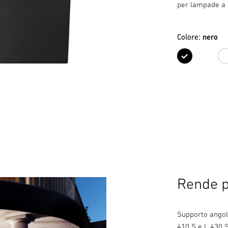
per lampade a 
Colore:
nero
nero
Rende p
Supporto angol
410 S e L 430 S