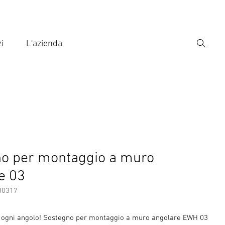
i
L'azienda
Ricerca
rire il termine di ricerca
ca
essori
o per montaggio a muro
e 03
30317
 ogni angolo! Sostegno per montaggio a muro angolare EWH 03