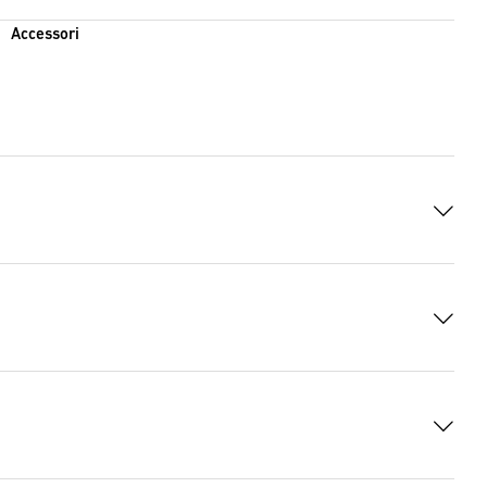
Accessori
i GAEB
(XML, 6103 Bytes)
i PDF
(PDF, 99 KB)
 RTF
(RTF, 42 KB)