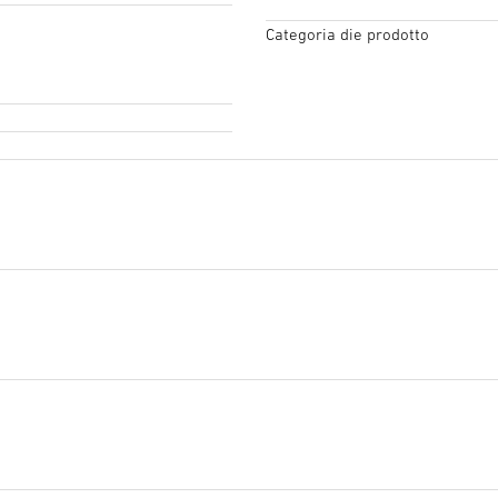
Categoria die prodotto
Testo del capitolato d'oner
Inizia il download
Testo del capitolato d'oner
Inizia il download
Testo del capitolato d'oneri