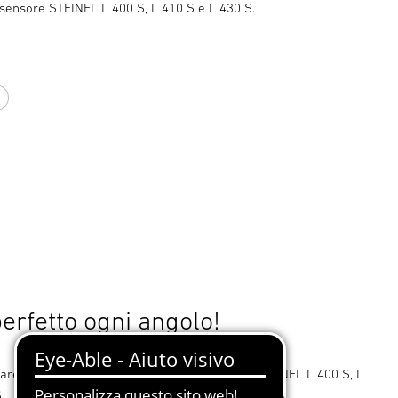
sensore STEINEL L 400 S, L 410 S e L 430 S.
bianco
erfetto ogni angolo!
are a muro EWH 03 per lampade a sensore STEINEL L 400 S, L
.