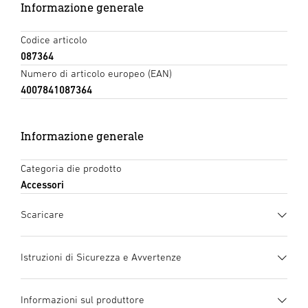
Informazione generale
Codice articolo
087364
Numero di articolo europeo (EAN)
4007841087364
Informazione generale
Categoria die prodotto
Accessori
Scaricare
Scheda tecnica
(PDF, 392 KB)
Istruzioni di Sicurezza e Avvertenze
Inizia il download
1. Informazioni importanti sul prodotto
Informazioni sul produttore
Si prega di leggerle attentamente e di conservarle! –
Dati tecnici
(PDF, 387 KB)