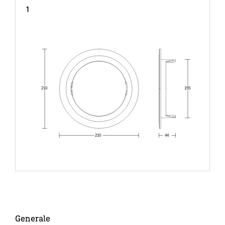
1
210
155
210
44
Generale