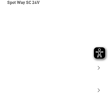
Spot Way SC 24V
Luce
Sensori
STEINEL Tools
La nostra missione
STEINEL Solutions