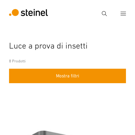
Ricerca
Inserire il termine di ricerca
Luce a prova di insetti
Ricerca
8 Prodotti
Mostra filtri