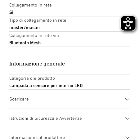
Collegamento in rete
Sì
Tipo di collegamento in rete
master/master
Collegamento in rete via
Bluetooth Mesh
Informazione generale
Categoria die prodotto
Lampada a sensore per interno LED
Scaricare
Scheda tecnica
(PDF, 1157 KB)
Istruzioni di Sicurezza e Avvertenze
Inizia il download
1. Informazioni importanti sul prodotto
Informazioni sul produttore
Si prega di leggerle attentamente e di conservarle! –