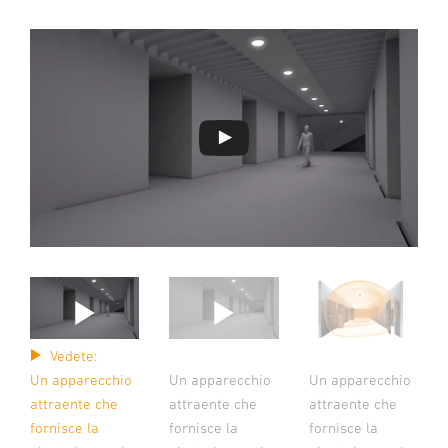
Vedete:
Un apparecchio
Un apparecchio
Un apparecchio
attraente che
attraente che
attraente che
fornisce la
fornisce la
fornisce la