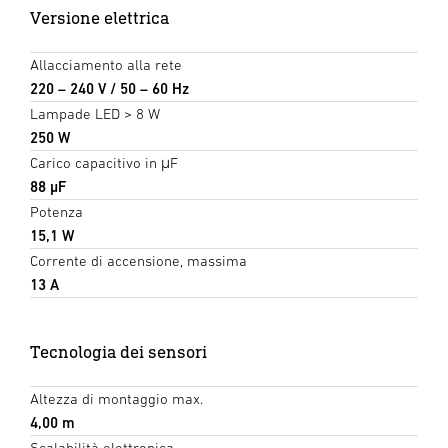
Versione elettrica
Allacciamento alla rete
220 – 240 V / 50 – 60 Hz
Lampade LED > 8 W
250 W
Carico capacitivo in μF
88 µF
Potenza
15,1 W
Corrente di accensione, massima
13 A
Tecnologia dei sensori
Altezza di montaggio max.
4,00 m
Scalabilità elettronica