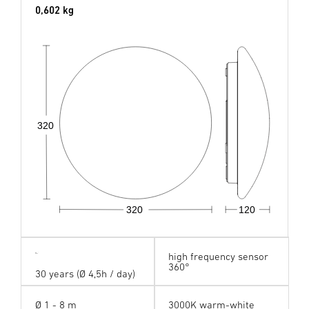
0,602 kg
320
320
120
high frequency sensor
360°
30 years (Ø 4,5h / day)
Ø 1 - 8 m
3000K warm-white