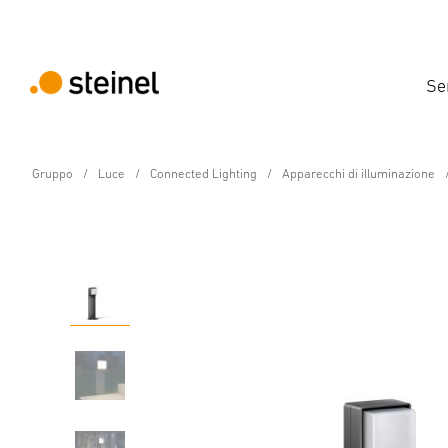
Se
Gruppo
Luce
Connected Lighting
Apparecchi di illuminazione
Lampada da esterno LED con sensore - Prof
GL 85 SC 600 con rile
Caratteristiche
Dati tecnici
Dettagli del prodotto