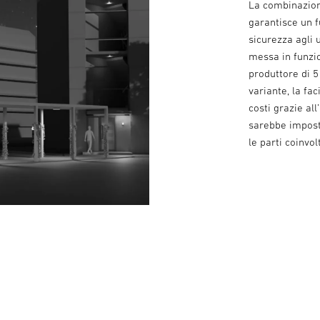
La combinazione
garantisce un 
sicurezza agli u
messa in funzio
produttore di 5
variante, la fa
costi grazie al
sarebbe impost
le parti coinvol