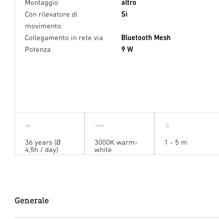
Montaggio
altro
Con rilevatore di
Sì
movimento
Collegamento in rete via
Bluetooth Mesh
Potenza
9 W
36 years (Ø
3000K warm-
1 - 5 m
4,5h / day)
white
Generale