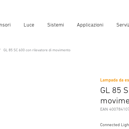
nsori
Luce
Sistemi
Applicazioni
Serviz
Inse
Ricer
GL 85 SC 600 con rilevatore di movimento
essional Line
vatore di movimento
Lampada da est
Scaricare
Istruzioni di Sicurezza e Avvertenze
Informazio
GL 85 S
movime
EAN 40078410
Connected Light