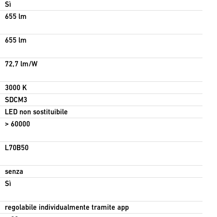
Sì
655 lm
655 lm
72,7 lm/W
3000 K
SDCM3
LED non sostituibile
> 60000
L70B50
senza
Sì
regolabile individualmente tramite app