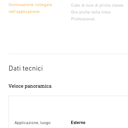
Illuminazione collegata
Cubo di luce di prima classe.
nell'applicazione.
Ora anche nella linea
Professional.
Dati tecnici
Veloce panoramica
Applicazione, luogo
Esterno