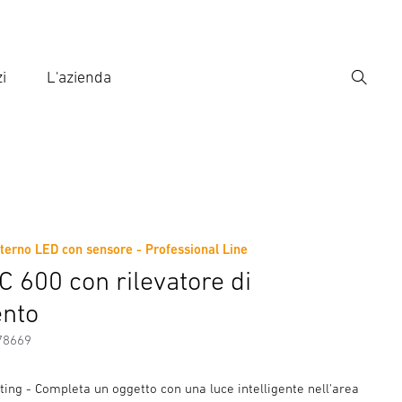
i
L'azienda
Ricerca
rire il termine di ricerca
ca
erno LED con sensore - Professional Line
ni sul produttore
Accessori
C 600 con rilevatore di
nto
78669
ing - Completa un oggetto con una luce intelligente nell'area