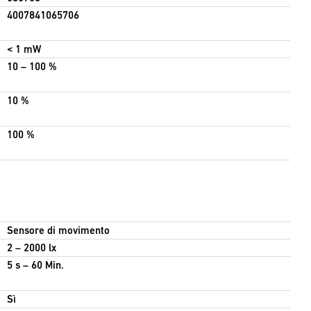
4007841065706
< 1 mW
10 – 100 %
10 %
100 %
Sensore di movimento
2 – 2000 lx
5 s – 60 Min.
Sì