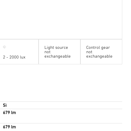
Light source
Control gear
not
not
exchangeable
exchangeable
2 - 2000 lux
Sì
679 lm
679 lm