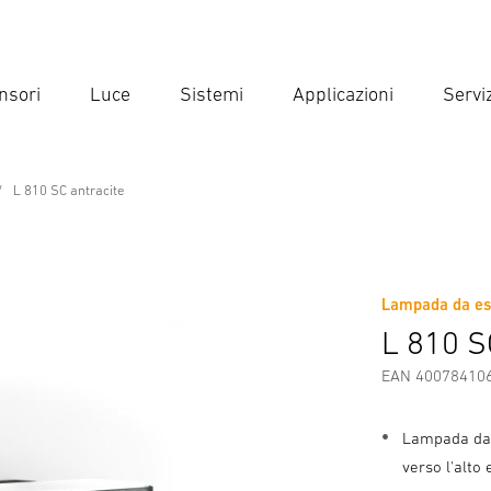
nsori
Luce
Sistemi
Applicazioni
Serviz
Inse
Ricer
L 810 SC antracite
Lampada da es
Scaricare
Istruzioni di Sicurezza e Avvertenze
Informazio
L 810 S
EAN 40078410
Lampada da 
verso l'alto