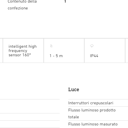
Contenuto della
1
confezione
intelligent high
frequency
sensor 160°
1 - 5 m
IP44
Luce
Interruttori crepuscolari
Flusso luminoso prodotto
totale
Flusso luminoso masurato