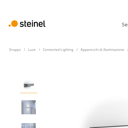
Se
Gruppo
Luce
Connected Lighting
Apparecchi di illuminazione
Lampada da esterno LED con sensore
L 810 SC antracite
Caratteristiche
Dati tecnici
Dettagli del prodotto