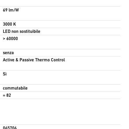
69 lm/W
3000 K
LED non sostituibile
> 60000
senza
Active & Passive Thermo Control
Sì
commutabile
= 82
065706