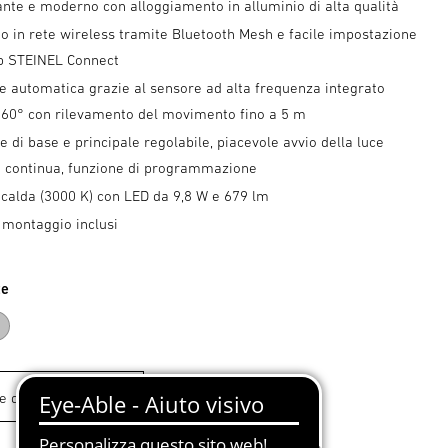
nte e moderno con alloggiamento in alluminio di alta qualità
o in rete wireless tramite Bluetooth Mesh e facile impostazione
pp STEINEL Connect
e automatica grazie al sensore ad alta frequenza integrato
 160° con rilevamento del movimento fino a 5 m
ce di base e principale regolabile, piacevole avvio della luce
ce continua, funzione di programmazione
 calda (3000 K) con LED da 9,8 W e 679 lm
 montaggio inclusi
te
cite
argento