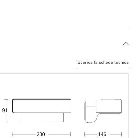
Scarica la scheda tecnica
91
230
146