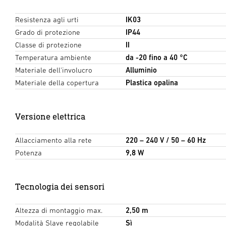
Resistenza agli urti
IK03
Grado di protezione
IP44
Classe di protezione
II
Temperatura ambiente
da -20 fino a 40 °C
Materiale dell'involucro
Alluminio
Materiale della copertura
Plastica opalina
Versione elettrica
Allacciamento alla rete
220 – 240 V / 50 – 60 Hz
Potenza
9,8 W
Tecnologia dei sensori
Altezza di montaggio max.
2,50 m
Modalità Slave regolabile
Sì