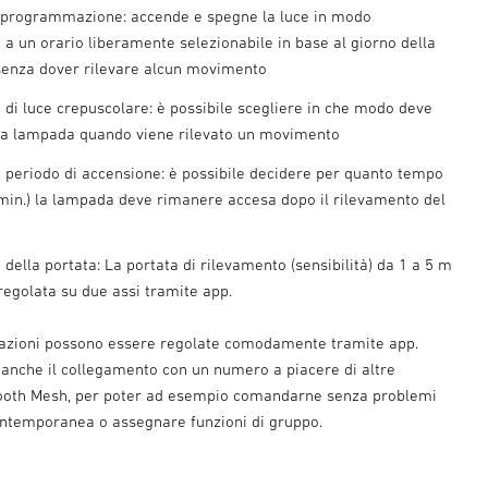
 programmazione: accende e spegne la luce in modo
a un orario liberamente selezionabile in base al giorno della
senza dover rilevare alcun movimento
 di luce crepuscolare: è possibile scegliere in che modo deve
la lampada quando viene rilevato un movimento
 periodo di accensione: è possibile decidere per quanto tempo
0 min.) la lampada deve rimanere accesa dopo il rilevamento del
della portata: La portata di rilevamento (sensibilità) da 1 a 5 m
regolata su due assi tramite app.
tazioni possono essere regolate comodamente tramite app.
 anche il collegamento con un numero a piacere di altre
ooth Mesh, per poter ad esempio comandarne senza problemi
ontemporanea o assegnare funzioni di gruppo.