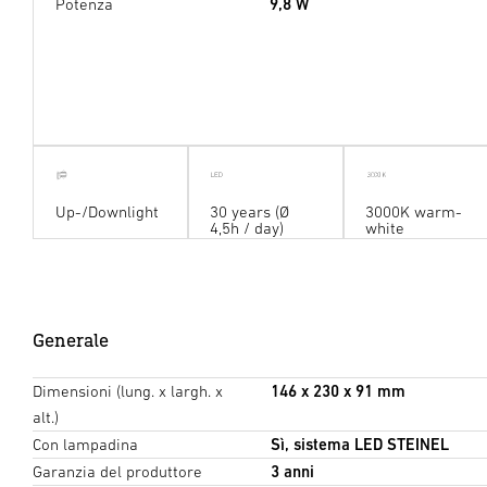
Potenza
9,8 W
Up-/Downlight
30 years (Ø
3000K warm-
4,5h / day)
white
Generale
Dimensioni (lung. x largh. x
146 x 230 x 91 mm
alt.)
Con lampadina
Sì, sistema LED STEINEL
Garanzia del produttore
3 anni