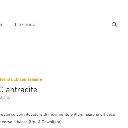
i
L'azienda
Ricerca
rire il termine di ricerca
ca
terno LED con sensore
ni sul produttore
C antracite
65706
esterno con rilevatore di movimento e illuminazione efficace
 e verso il basso (Up- & Downlight)