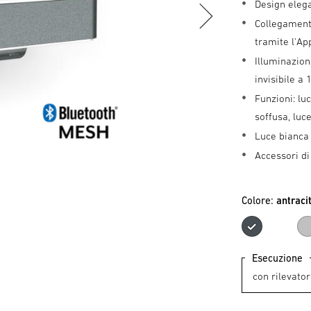
Design elega
Collegament
tramite l'A
Illuminazion
invisibile a
Funzioni: lu
soffusa, lu
Luce bianca
Accessori di
Colore:
antraci
antra
Esecuzione