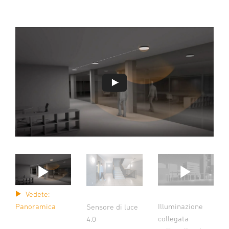
Vedete:
Illuminazione
Panoramica
Sensore di luce
collegata
4.0