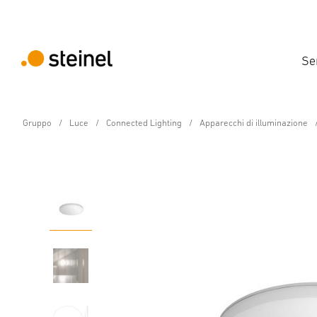
Se
Gruppo
Luce
Connected Lighting
Apparecchi di illuminazione
Lampada a sensore per interno LED - Profe
RS PRO R20 basic SC S
Caratteristiche
Dati tecnici
Dettagli del prodotto