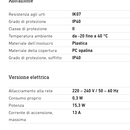
Abitazione
Resistenza agli urti
IK07
Grado di protezione
IP40
Classe di protezione
II
Temperatura ambiente
da -20 fino a 40 °C
Materiale dell'involucro
Plastica
Materiale della copertura
PC opalina
Grado di protezione, soffitto
IP40
Versione elettrica
Allacciamento alla rete
220 – 240 V / 50 – 60 Hz
Consumo proprio
0,3 W
Potenza
15,3 W
Corrente di accensione,
13 A
massima