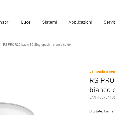
nsori
Luce
Sistemi
Applicazioni
Serviz
Inse
Ricer
RS PRO R20 basic SC Singlepack - bianco caldo
ssional Line
inglepack - bianco caldo
Lampada a sens
Scaricare
Istruzioni di Sicurezza e Avvertenze
Informazio
RS PRO 
bianco 
EAN 40078410
Digitale. Geni