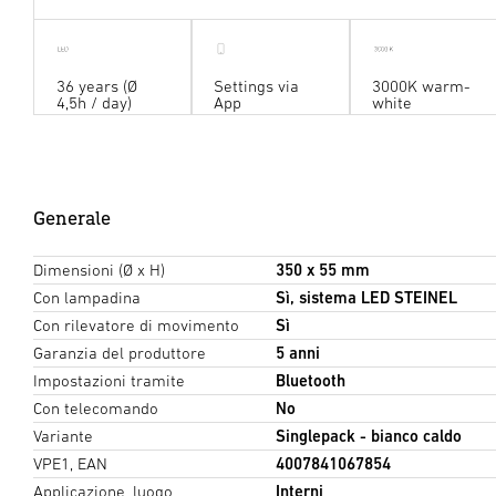
36 years (Ø
Settings via
3000K warm-
4,5h / day)
App
white
Generale
Dimensioni (Ø x H)
350 x 55 mm
Con lampadina
Sì, sistema LED STEINEL
Con rilevatore di movimento
Sì
Garanzia del produttore
5 anni
Impostazioni tramite
Bluetooth
Con telecomando
No
Variante
Singlepack - bianco caldo
VPE1, EAN
4007841067854
Applicazione, luogo
Interni