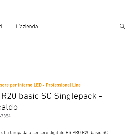
i
L'azienda
Ricerca
rire il termine di ricerca
ca
ore per interno LED - Professional Line
ni sul produttore
Accessori
R20 basic SC Singlepack -
caldo
67854
ale. La lampada a sensore digitale RS PRO R20 basic SC