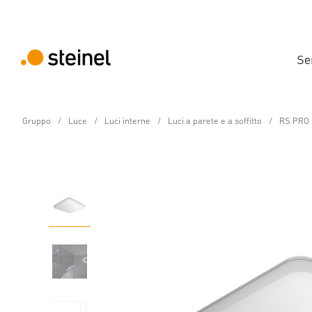
Se
Gruppo
Luce
Luci interne
Luci a parete e a soffitto
RS PRO 
Lampada a sensore per interno LED - Profe
RS PRO R30 plus Q SC 
Caratteristiche
Dati tecnici
Dettagli del prodotto