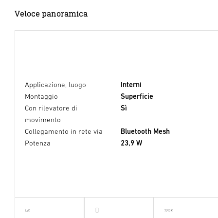
Veloce panoramica
Applicazione, luogo
Interni
Montaggio
Superficie
Con rilevatore di
Sì
movimento
Collegamento in rete via
Bluetooth Mesh
Calcolo della luce
Potenza
23,9 W
Camera