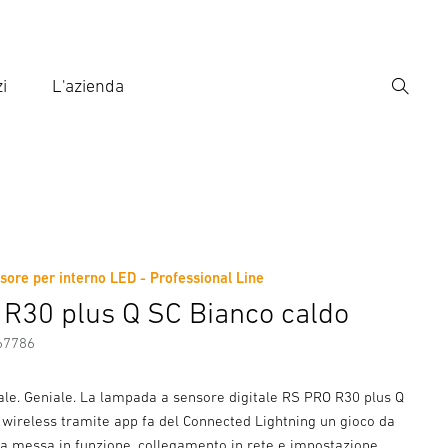
i
L'azienda
Ricerca
rire il termine di ricerca
ca
ore per interno LED - Professional Line
ni sul produttore
Accessori
R30 plus Q SC Bianco caldo
67786
ale. Geniale. La lampada a sensore digitale RS PRO R30 plus Q
 wireless tramite app fa del Connected Lightning un gioco da
a messa in funzione, collegamento in rete e impostazione