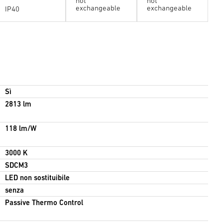
not
not
exchangeable
exchangeable
IP40
lux @0.8m)
zza della stanza
Sì
2813 lm
zza di montaggio delta
118 lm/W
itto di riflettanza
3000 K
SDCM3
LED non sostituibile
senza
Passive Thermo Control