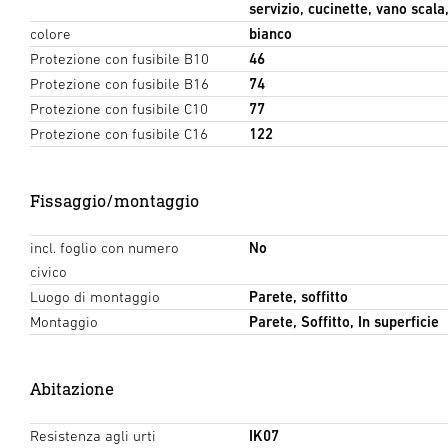
servizio, cucinette, vano scala,
colore
bianco
Protezione con fusibile B10
46
Numero di apparecchi di illuminazio
Protezione con fusibile B16
74
Protezione con fusibile C10
77
Protezione con fusibile C16
122
Fissaggio/montaggio
incl. foglio con numero
No
civico
Luogo di montaggio
Parete, soffitto
Montaggio
Parete, Soffitto, In superficie
Abitazione
Resistenza agli urti
IK07