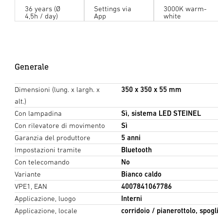
36 years (Ø
Settings via
3000K warm-
(500 lux @0.8m)
(4 lux @0.8m)
4,5h / day)
App
white
Dimensioni della stanza
Generale
Lunghezza della stanza
Dimensioni (lung. x largh. x
350 x 350 x 55 mm
alt.)
Altezza del piano di lavoro
Con lampadina
Sì, sistema LED STEINEL
Con rilevatore di movimento
Sì
Garanzia del produttore
5 anni
Piano di riflettanza
Impostazioni tramite
Bluetooth
Con telecomando
No
Variante
Bianco caldo
VPE1, EAN
4007841067786
Fattore di manutenzione
Applicazione, luogo
Interni
Applicazione, locale
corridoio / pianerottolo, spogli