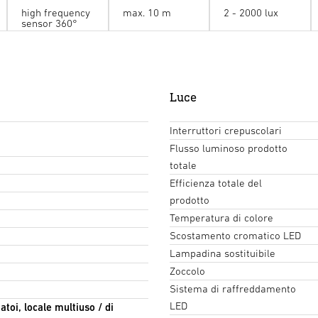
high frequency
max. 10 m
2 - 2000 lux
(100 lux @0.2m)
(100 lux @0.2m)
(300 
sensor 360°
Luce
Larghezza della stanza
Alte
Interruttori crepuscolari
Flusso luminoso prodotto
Altezza di montaggio
Alte
totale
Efficienza totale del
prodotto
Parete di riflettanza
Soff
Temperatura di colore
Scostamento cromatico LED
Lampadina sostituibile
Zoccolo
Sistema di raffreddamento
LED
atoi, locale multiuso / di