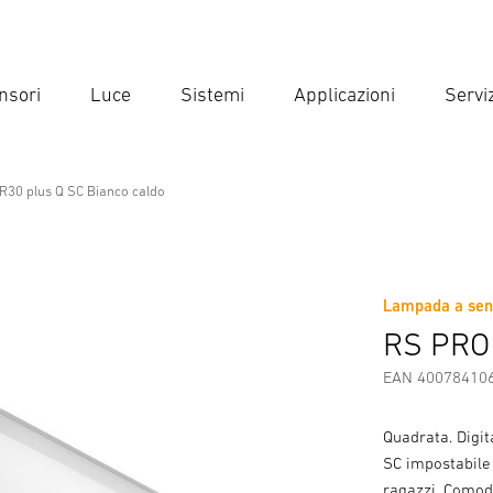
nsori
Luce
Sistemi
Applicazioni
Serviz
Inse
Ricer
R30 plus Q SC Bianco caldo
ssional Line
Bianco caldo
Lampada a sens
Scaricare
Istruzioni di Sicurezza e Avvertenze
Informazio
RS PRO 
EAN 40078410
Quadrata. Digit
SC impostabile
ragazzi. Comod