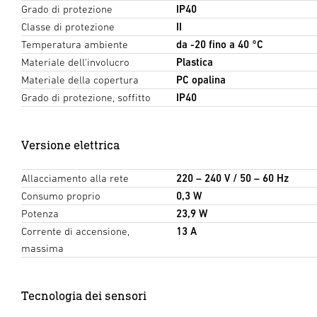
Grado di protezione
IP40
Classe di protezione
II
Temperatura ambiente
da -20 fino a 40 °C
Materiale dell'involucro
Plastica
Materiale della copertura
PC opalina
Grado di protezione, soffitto
IP40
Versione elettrica
Allacciamento alla rete
220 – 240 V / 50 – 60 Hz
Consumo proprio
0,3 W
Potenza
23,9 W
Corrente di accensione,
13 A
massima
Tecnologia dei sensori