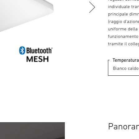
individuale tra
principale dim
(raggio d'azion
uniforme della 
funzionamento d
tramite il coll
Temperatura 
Panora