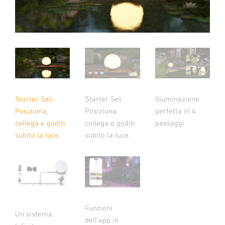
Starter Set:
Starter Set:
Illuminazione
Posiziona,
Posiziona,
perfetta in 4
collega e goditi
collega e goditi
passaggi
subito la luce.
subito la luce.
Funzioni
Un sistema.
dell’app in