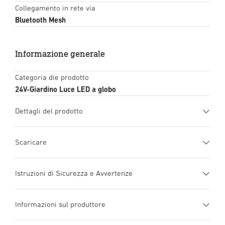
Collegamento in rete via
Bluetooth Mesh
Informazione generale
Categoria die prodotto
24V-Giardino Luce LED a globo
Dettagli del prodotto
Scaricare
Scheda tecnica
(PDF, 1129 KB)
Istruzioni di Sicurezza e Avvertenze
Inizia il download
1. Informazioni importanti sul prodotto
Informazioni sul produttore
Si prega di leggerle attentamente!
manuale di istruzioni
(PDF, 7 MB)
– Tutelate dai diritti d’autore. La ristampa, anche solo di
Inizia il download