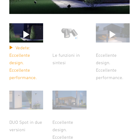
Vedete:
Le funzioni in
Eccellente
Eccellente
sintesi
design.
design.
Eccellente
Eccellente
performance.
performance.
DUO Spot in due
Eccellente
versioni
design.
Eccellente