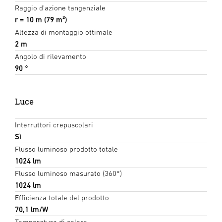
Raggio d'azione tangenziale
r = 10 m (79 m²)
Altezza di montaggio ottimale
2 m
Angolo di rilevamento
90 °
Luce
Interruttori crepuscolari
Sì
Flusso luminoso prodotto totale
1024 lm
Flusso luminoso masurato (360°)
1024 lm
Efficienza totale del prodotto
70,1 lm/W
Temperatura di colore