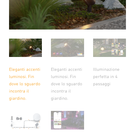
Eleganti accenti
Eleganti accenti
Illuminazione
luminosi. Fin
luminosi. Fin
perfetta in 4
dove lo sguardo
dove lo sguardo
passaggi
incontra il
incontra il
giardino.
giardino.