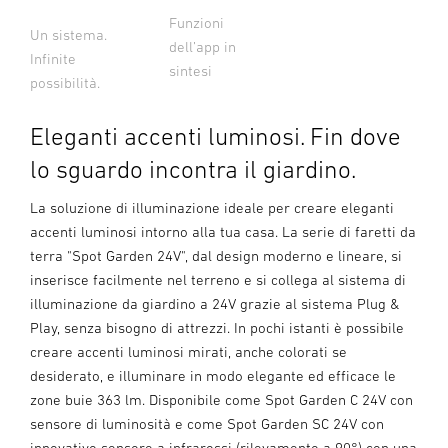
Funzioni
Un sistema.
dell’app in
Infinite
sintesi
possibilità.
Eleganti accenti luminosi. Fin dove
lo sguardo incontra il giardino.
La soluzione di illuminazione ideale per creare eleganti
accenti luminosi intorno alla tua casa. La serie di faretti da
terra "Spot Garden 24V", dal design moderno e lineare, si
inserisce facilmente nel terreno e si collega al sistema di
illuminazione da giardino a 24V grazie al sistema Plug &
Play, senza bisogno di attrezzi. In pochi istanti è possibile
creare accenti luminosi mirati, anche colorati se
desiderato, e illuminare in modo elegante ed efficace le
zone buie 363 lm. Disponibile come Spot Garden C 24V con
sensore di luminosità e come Spot Garden SC 24V con
innovativo sensore a infrarossi (rilevamento a 90°) con una