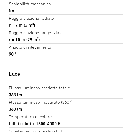
Scalabilità meccanica
No
Raggio d'azione radiale
r = 2 m (3 m²)
Raggio d'azione tangenziale
r = 10 m (79 m²)
Angolo di rilevamento
90 °
Luce
Flusso luminoso prodotto totale
363 lm
Flusso luminoso masurato (360°)
363 lm
Temperatura di colore
tutti i colori + 1800-4000 K
Scostamento cromatico LED