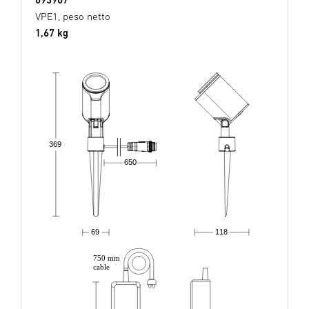
VPE1, peso netto
1,67 kg
369
650
69
118
750 mm
cable