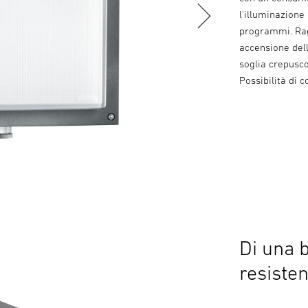
l'illuminazione
programmi. Rag
accensione dell
soglia crepusco
Possibilità di 
Di una 
resisten