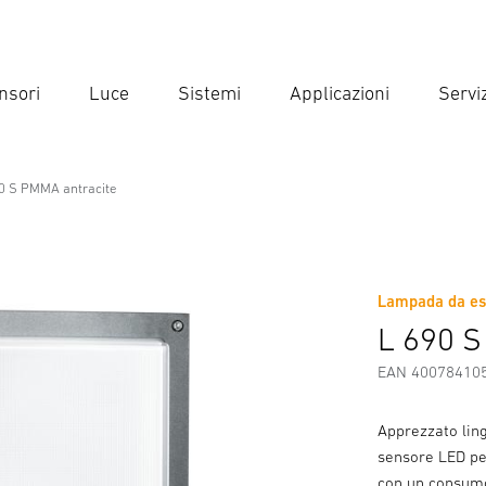
nsori
Luce
Sistemi
Applicazioni
Serviz
Inse
Ricer
0 S PMMA antracite
essional Line
te
Lampada da est
Scaricare
Istruzioni di Sicurezza e Avvertenze
Informazio
L 690 S
EAN 40078410
Apprezzato lin
sensore LED per
con un consumo 