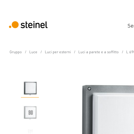
Se
Gruppo
Luce
Luci per esterni
Luci a parete e a soffitto
L 69
Lampada da esterno LED con sensore - Prof
L 690 S PMMA antraci
Caratteristiche
Dati tecnici
Dettagli del prodotto