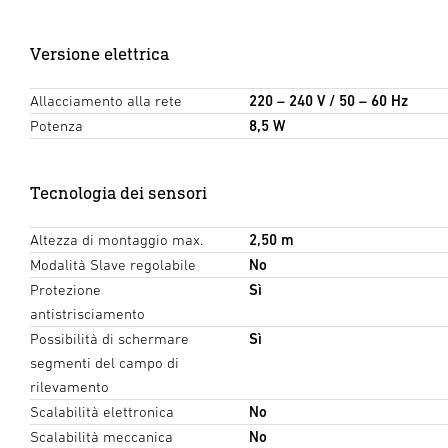
Versione elettrica
Allacciamento alla rete
220 – 240 V / 50 – 60 Hz
Potenza
8,5 W
Tecnologia dei sensori
Altezza di montaggio max.
2,50 m
Modalità Slave regolabile
No
Protezione
Sì
antistrisciamento
Possibilità di schermare
Sì
segmenti del campo di
rilevamento
Scalabilità elettronica
No
Scalabilità meccanica
No