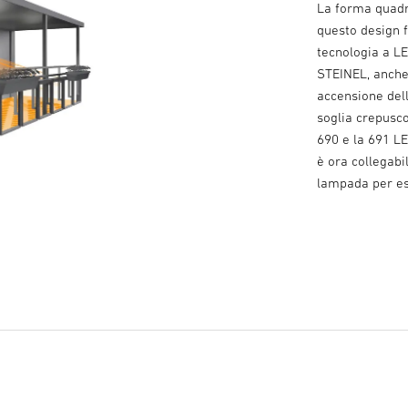
La forma quadra
questo design fa
tecnologia a L
STEINEL, anche
accensione dell
soglia crepusco
690 e la 691 LE
è ora collegabi
lampada per est