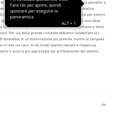
ta è tra le preferite nelle abitazioni. STEINEL punta pertanto a
miliare, così gradito a tutti. E lo integra con l'innovativa
ED e a sensori. Come tutte le lampade LED a sensore per esterni
 la L 690 S offre una gamma completa di funzioni: luce base,
a luce soft e impostazione della durata dell'accensione e della
lare. Per via della grande richiesta abbiamo rielaborato la L
D dotandole di un'illuminazione più potente. Inoltre la lampada
le in rete via cavo. In tal modo questa robusta e massiccia
erni è ancora più apprezzata dai professionisti del settore.