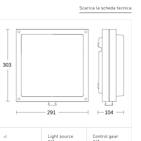
Scarica la scheda tecnica
303
291
104
Light source
Control gear
not
not