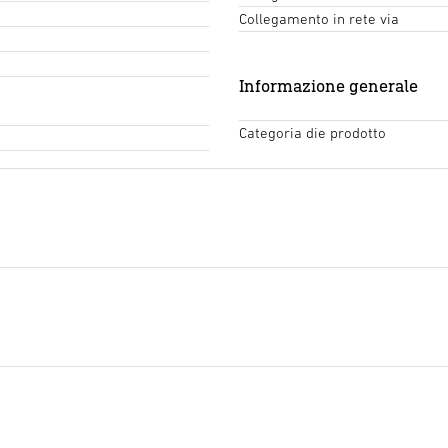
Collegamento in rete via
Informazione generale
Categoria die prodotto
Testo del capitolato d'oner
Inizia il download