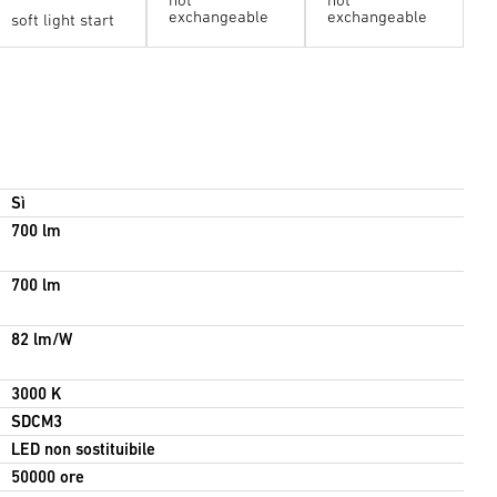
exchangeable
exchangeable
soft light start
Sì
700 lm
700 lm
82 lm/W
3000 K
SDCM3
LED non sostituibile
50000 ore