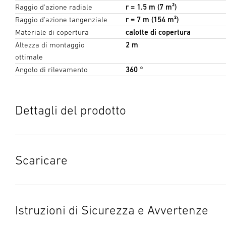
Raggio d'azione radiale
r = 1.5 m (7 m²)
Raggio d'azione tangenziale
r = 7 m (154 m²)
Materiale di copertura
calotte di copertura
Altezza di montaggio
2 m
ottimale
Angolo di rilevamento
360 °
Dettagli del prodotto
Scaricare
Scheda tecnica
(PDF, 2098 KB)
Inizia il download
Istruzioni di Sicurezza e Avvertenze