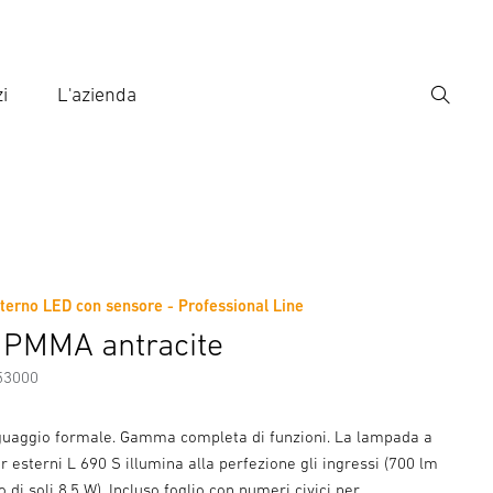
i
L'azienda
Ricerca
rire il termine di ricerca
ca
erno LED con sensore - Professional Line
ni sul produttore
Accessori
 PMMA antracite
53000
guaggio formale. Gamma completa di funzioni. La lampada a
 esterni L 690 S illumina alla perfezione gli ingressi (700 lm
di soli 8,5 W). Incluso foglio con numeri civici per