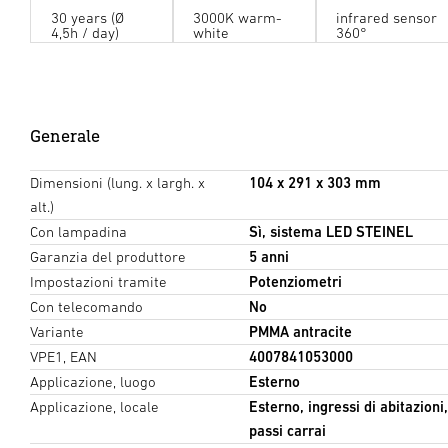
30 years (Ø
3000K warm-
infrared sensor
4,5h / day)
white
360°
Generale
Dimensioni (lung. x largh. x
104 x 291 x 303 mm
alt.)
Con lampadina
Sì, sistema LED STEINEL
Garanzia del produttore
5 anni
Impostazioni tramite
Potenziometri
Con telecomando
No
Variante
PMMA antracite
VPE1, EAN
4007841053000
Applicazione, luogo
Esterno
Applicazione, locale
Esterno, ingressi di abitazioni
passi carrai