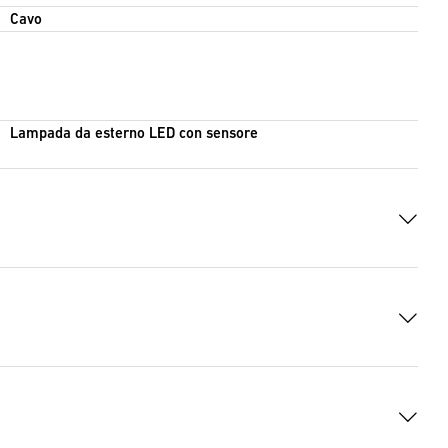
Cavo
Lampada da esterno LED con sensore
i GAEB
(XML, 12 KB)