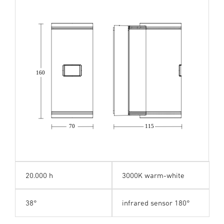
160
70
115
20.000 h
3000K warm-white
38°
infrared sensor 180°