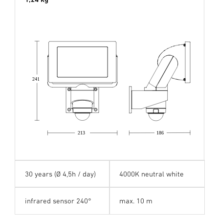
241
213
186
30 years (Ø 4,5h / day)
4000K neutral white
infrared sensor 240°
max. 10 m