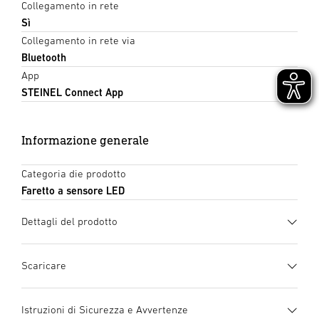
Collegamento in rete
Sì
Collegamento in rete via
Bluetooth
App
STEINEL Connect App
Informazione generale
Categoria die prodotto
Faretto a sensore LED
Dettagli del prodotto
Scaricare
Scheda tecnica
(PDF, 1623 KB)
Istruzioni di Sicurezza e Avvertenze
Inizia il download