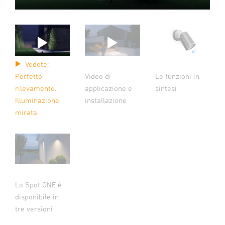
Vedete:
Le funzioni in
Perfetto
Video di
sintesi
rilevamento.
applicazione e
Illuminazione
installazione
mirata.
Lo Spot ONE è
disponibile in
tre versioni