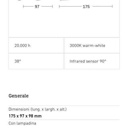
97
175
20.000 h
3000K warm-white
38°
Infrared sensor 90°
Generale
Dimensioni (lung. x largh. x alt.)
175 x 97 x 98 mm
Con lampadina