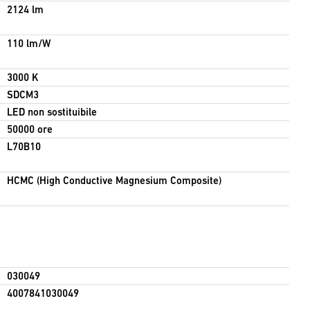
2124 lm
110 lm/W
3000 K
SDCM3
LED non sostituibile
50000 ore
L70B10
HCMC (High Conductive Magnesium Composite)
030049
4007841030049