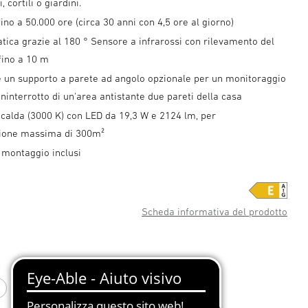
, cortili o giardini.
ino a 50.000 ore (circa 30 anni con 4,5 ore al giorno)
ica grazie al 180 ° Sensore a infrarossi con rilevamento del
ino a 10 m
le un supporto a parete ad angolo opzionale per un monitoraggio
 ininterrotto di un'area antistante due pareti della casa
calda (3000 K) con LED da 19,3 W e 2124 lm, per
zione massima di 300m²
 montaggio inclusi
Scheda informativa del prodotto
bianco
antracite