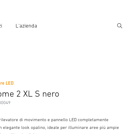
i
L'azienda
Ricerca
rire il termine di ricerca
ca
ore LED
ni sul produttore
Accessori
me 2 XL S nero
30049
 rilevatore di movimento e pannello LED completamente
in elegante look opalino, ideale per illuminare aree più ampie