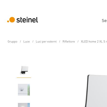
Se
Gruppo
Luce
Luci per esterni
Riflettore
XLED home 2 XL S 
Faretto a sensore LED
XLED home 2 XL S ner
Caratteristiche
Dati tecnici
Dettagli del prodotto