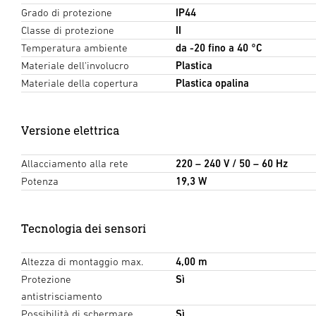
Grado di protezione
IP44
Classe di protezione
II
Temperatura ambiente
da -20 fino a 40 °C
Materiale dell'involucro
Plastica
Materiale della copertura
Plastica opalina
Versione elettrica
Allacciamento alla rete
220 – 240 V / 50 – 60 Hz
Potenza
19,3 W
Tecnologia dei sensori
Altezza di montaggio max.
4,00 m
Protezione
Sì
antistrisciamento
Possibilità di schermare
Sì