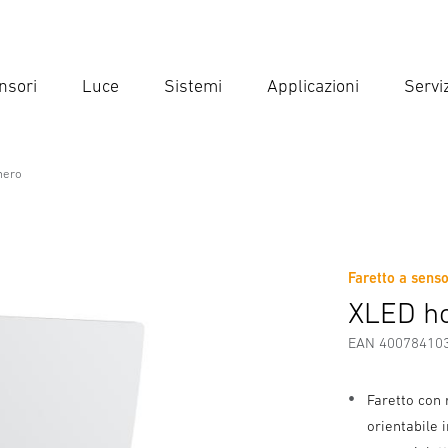
nsori
Luce
Sistemi
Applicazioni
Serviz
Inse
Ricer
nero
o
Faretto a sens
Scaricare
Istruzioni di Sicurezza e Avvertenze
Informazio
XLED ho
EAN 40078410
Faretto con
orientabile 