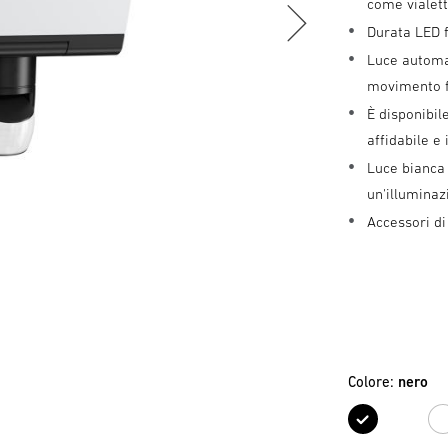
come vialetti
Durata LED f
Luce automat
movimento f
È disponibi
affidabile e
Luce bianca 
un'illumina
Accessori di
Colore:
nero
nero