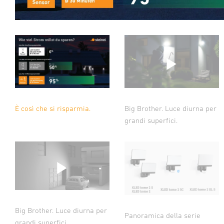
È così che si risparmia.
Big Brother. Luce diurna per
grandi superfici.
Big Brother. Luce diurna per
Panoramica della serie
grandi superfici.