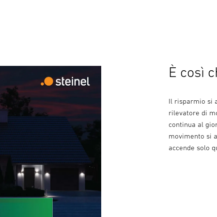
È così c
Il risparmio si
rilevatore di 
continua al gio
movimento si ac
accende solo q