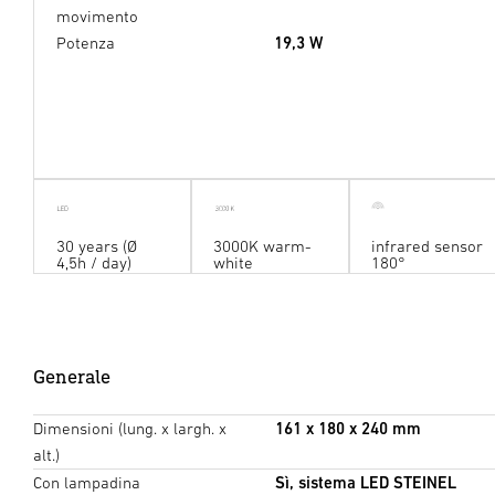
movimento
Potenza
19,3 W
30 years (Ø
3000K warm-
infrared sensor
4,5h / day)
white
180°
Generale
Dimensioni (lung. x largh. x
161 x 180 x 240 mm
alt.)
Con lampadina
Sì, sistema LED STEINEL