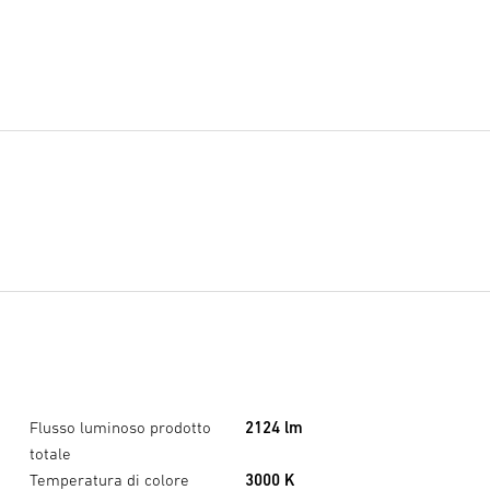
XLED home 2 XL S nero
×
Flusso luminoso prodotto
2124 lm
totale
Temperatura di colore
3000 K