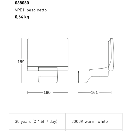
068080
VPE1, peso netto
0,64 kg
199
180
161
30 years (Ø 4,5h / day)
3000K warm-white