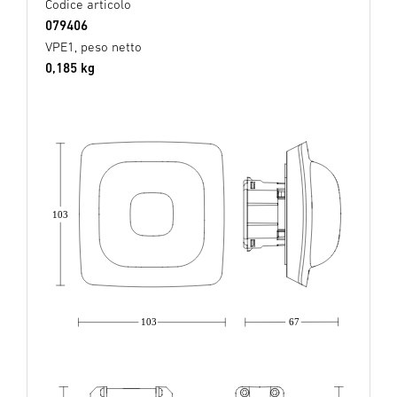
Codice articolo
079406
VPE1, peso netto
0,185 kg
103
103
67