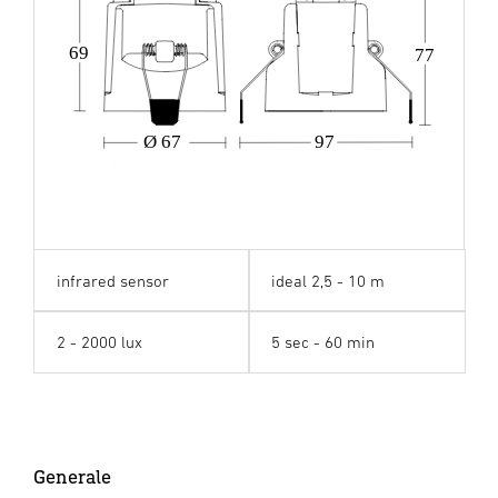
69
77
Ø 67
97
infrared sensor
ideal 2,5 - 10 m
2 - 2000 lux
5 sec - 60 min
Generale