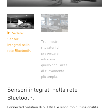
Vedete:
Sensori
Tra i nostri
integrati nella
rilevatori di
rete Bluetooth.
presenza a
infrarossi,
quello con l'area
di rilevamento
più ampia.
Sensori integrati nella rete
Bluetooth.
Connected Solution di STEINEL è sinonimo di funzionalità