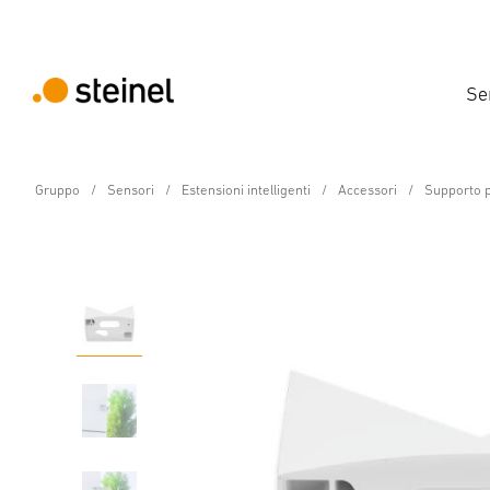
Se
Gruppo
Sensori
Estensioni intelligenti
Accessori
Supporto p
Accessori
Supporto per angoli 0
Dati tecnici
Scaricare
Istruzioni di Sicurezza e Avvert