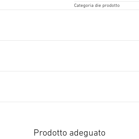
Categoria die prodotto
Testo del capitolato d'oner
Inizia il download
Prodotto adeguato