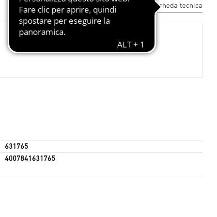
Scarica la scheda tecnica
631765
4007841631765