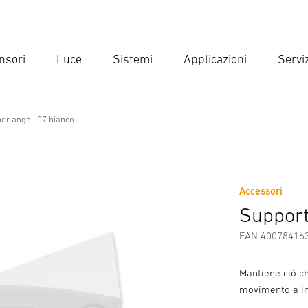
nsori
Luce
Sistemi
Applicazioni
Serviz
Inse
Ricer
er angoli 07 bianco
7 bianco
Accessori
enze
Informazioni sul produttore
Accessori
Support
EAN 40078416
Mantiene ciò ch
movimento a in