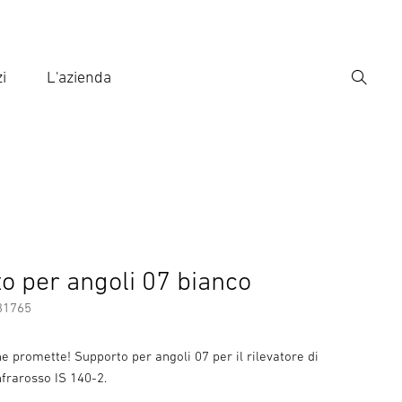
i
L'azienda
Ricerca
rire il termine di ricerca
ca
o per angoli 07 bianco
31765
e promette! Supporto per angoli 07 per il rilevatore di
frarosso IS 140-2.