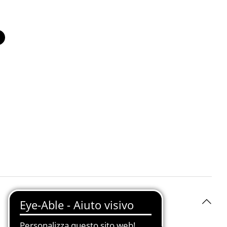
o
nero