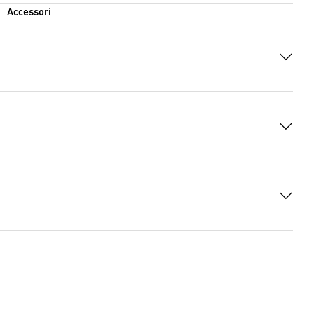
Accessori
i DOCX
(DOCX, 7585 Bytes)