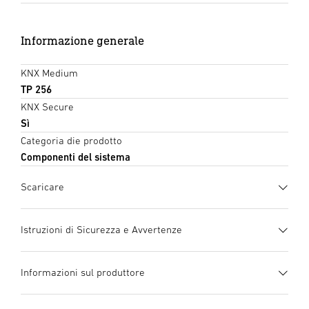
Informazione generale
KNX Medium
TP 256
KNX Secure
Sì
Categoria die prodotto
Componenti del sistema
Scaricare
Scheda tecnica
(PDF, 378 KB)
Istruzioni di Sicurezza e Avvertenze
Inizia il download
1. Informazioni importanti
Informazioni sul produttore
sul prodotto
manuale di istruzioni
(PDF, 3 MB)
Si prega di leggerle attentamente e di
Inizia il download
Produttore
conservarlo!