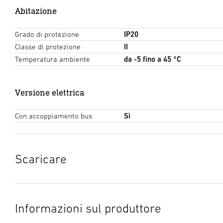
Abitazione
Grado di protezione
IP20
Classe di protezione
II
Temperatura ambiente
da -5 fino a 45 °C
Versione elettrica
Con accoppiamento bus
Sì
Scaricare
Scheda tecnica
(PDF, 708 KB)
Inizia il download
Informazioni sul produttore