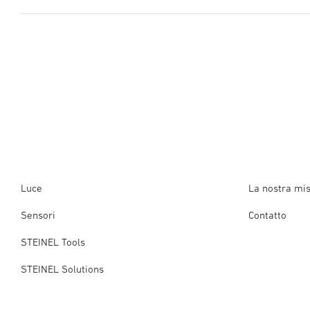
manuale di istruzioni
(PDF, 5 MB)
Produttore
Inizia il download
STEINEL GmbH
Dieselstraße 80-84
33442 Herzebrock-Clarholz
Descrizione dell'applicazione
(PDF, 7 MB)
Germania
Inizia il download
product@steinel.de
Applicazione ETS
(ZIP, 1415 KB)
Inizia il download
Luce
La nostra mi
Sensori
Contatto
STEINEL Tools
STEINEL Solutions