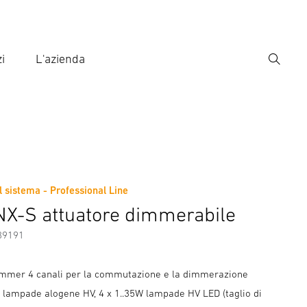
i
L'azienda
Ricerca
rire il termine di ricerca
ca
 sistema - Professional Line
X-S attuatore dimmerabile
89191
immer 4 canali per la commutazione e la dimmerazione
W lampade alogene HV, 4 x 1..35W lampade HV LED (taglio di