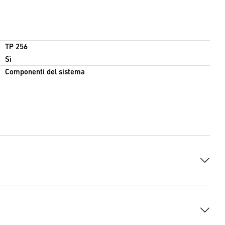
TP 256
Sì
Componenti del sistema
i DOCX
(DOCX, 7657 Bytes)