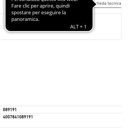
Scarica la scheda tecnica
089191
4007841089191