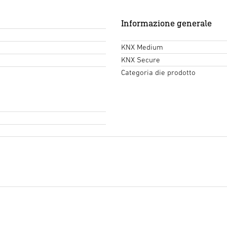
Informazione generale
KNX Medium
KNX Secure
Categoria die prodotto
Testo del capitolato d'oner
Inizia il download