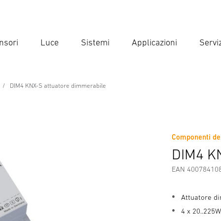
nsori
Luce
Sistemi
Applicazioni
Serviz
Inse
Ricer
DIM4 KNX-S attuatore dimmerabile
 dimmerabile
Componenti del
DIM4 KN
EAN 40078410
Attuatore d
4 x 20..225