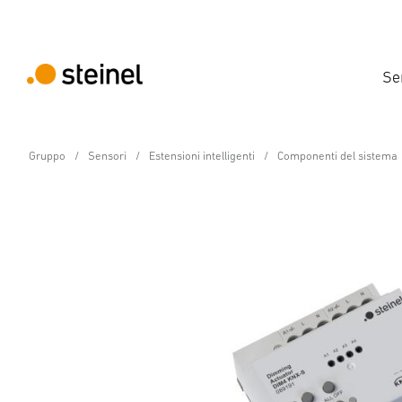
Se
Gruppo
Sensori
Estensioni intelligenti
Componenti del sistema
Componenti del sistema - Professional Line
DIM4 KNX-S attuatore
Dati tecnici
Scaricare
Informazioni sul produttore