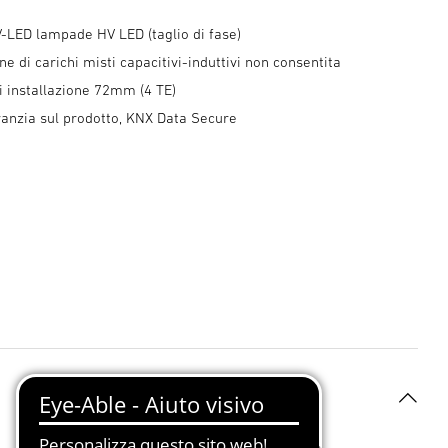
V-LED lampade HV LED (taglio di fase)
 di carichi misti capacitivi-induttivi non consentita
i installazione 72mm (4 TE)
ranzia sul prodotto, KNX Data Secure